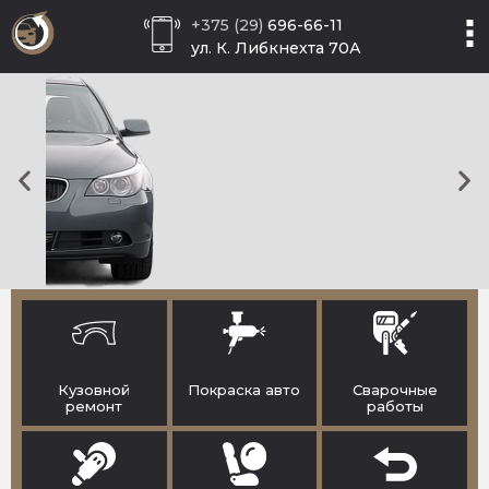
+375 (29)
696-66-11
ул. К. Либкнехта 70А
Кузовной ремонт Renault в
Минске
Кузовной
Кузовной
Покраска авто
Сварочные
ремонт
работы
ремонт
Восстановление