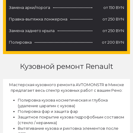
Замена арки/порога
от 150 BYN
Правка-вытяжка лонжерона
от 250 BYN
Замена заднего крыла
от 250 BYN
Полировка
от 200 BYN
Кузовной ремонт Renault
Мастерская кузовного ремонта AVTOMONSTR в Минске
предлагает весь спектр кузовных работ с вашим Рено:
Полировка кузова косметическая и глубока
(удаление царапин с кузова)
Полировка фар и защита фар
Защитное покрытие кузова гидрофобным составом
(стекло / керамика)
Вытягивание кузова и рихтовка элементов после